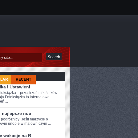
ULAR
RECENT
ka i Ustawieni
toksiążka – przestrzeń miłośników
ja Fotoksiążka to internetowa
eń ...
j najlepsze noc
‍ podróżnicy! ‌Jeśli marzycie o
wym ‍urlopie w malowniczym⁢ ...
ie wakacje na R