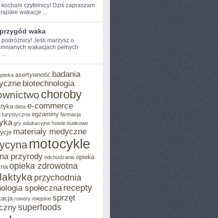
 ​kochani czytelnicy! ‍Dziś ⁣zapraszam
rajskie wakacje ...
 przygód waka
e podróżnicy! Jeśli marzysz o
omnianych wakacjach pełnych
...
badania
asertywność
apteka
yczne
biotechnologia
choroby
ownictwo
e-commerce
styka
dieta
egzaminy
 turystyczna
farmacja
yka
gry edukacyjne
hotele butikowe
materiały medyczne
ycje
motocykle
ycyna
na przyrody
opieka
odchudzanie
opieka zdrowotna
zna
ilaktyka
przychodnia
recepty
ologia społeczna
sprzęt
tacja
rowery miejskie
superfoods
czny