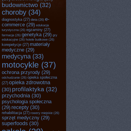
budownictwo
(32)
choroby
(34)
e-
diagnostyka
(27)
dieta
(26)
commerce
(29)
edukacja
egzaminy
(27)
turystyczna
(26)
genetyka
(29)
farmacja
(26)
gry
edukacyjne
(26)
hotele butikowe
(26)
materiały
korepetycje
(27)
medyczne
(29)
medycyna
(33)
motocykle
(37)
ochrona przyrody
(29)
opieka społeczna
odchudzanie
(26)
opieka zdrowotna
(27)
profilaktyka
(32)
(30)
przychodnia
(30)
psychologia społeczna
recepty
(30)
(29)
rehabilitacja
(27)
rowery miejskie
(26)
sprzęt medyczny
(29)
superfoods
(30)