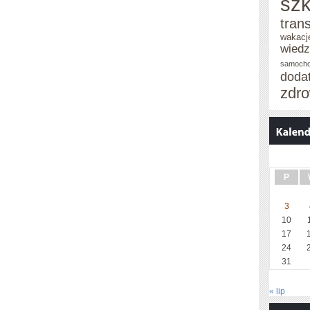
szk
tran
wakacj
wied
samoch
doda
zdro
P
3
10
17
24
31
« lip