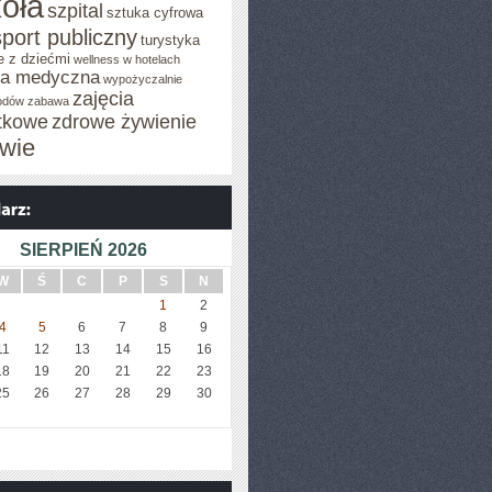
oła
szpital
sztuka cyfrowa
sport publiczny
turystyka
e z dziećmi
wellness w hotelach
za medyczna
wypożyczalnie
zajęcia
odów
zabawa
tkowe
zdrowe żywienie
wie
SIERPIEŃ 2026
W
Ś
C
P
S
N
1
2
4
5
6
7
8
9
11
12
13
14
15
16
18
19
20
21
22
23
25
26
27
28
29
30