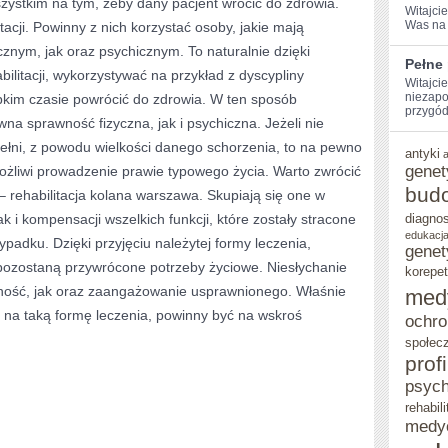
zystkim na tym, żeby dany pacjent wrócić do zdrowia.
Witajcie
SĄ
Was na 
acji. Powinny z nich korzystać osoby, jakie mają
cznym, jak oraz psychicznym. To naturalnie dzięki
W
Pełne
ilitacji, wykorzystywać na przykład z dyscypliny
STANIE
Witajci
niezap
ybkim czasie powrócić do zdrowia. W ten sposób
przygód 
WYDAWAĆ
a sprawność fizyczna, jak i psychiczna. Jeżeli nie
SIĘ
ełni, z powodu wielkości danego schorzenia, to na pewno
antyki
genet
żliwi prowadzenie prawie typowego życia. Warto zwrócić
POZYTYWNIE
bud
 – rehabilitacja kolana warszawa. Skupiają się one w
WPŁYWAJĄCE
k i kompensacji wszelkich funkcji, które zostały stracone
diagno
NA
edukacja
padku. Dzięki przyjęciu należytej formy leczenia,
genet
NASZE
 pozostaną przywrócone potrzeby życiowe. Niesłychanie
korepet
ność, jak oraz zaangażowanie usprawnionego. Właśnie
med
ORGANIZMY
ę na taką formę leczenia, powinny być na wskroś
ochro
społec
prof
psych
rehabili
medy