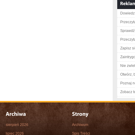
Dowiedz 
Przeczyta
Sprawdź 
Przeczyta
Zapisz s
Zaintry
Nie zwlek
Otwórz, 
Poznaj n
Zobacz t
sierpień 2026
Archiwum
lipiec 2026
Spis Treści