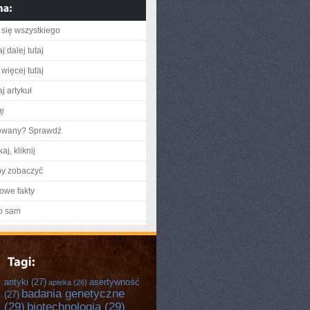
się wszystkiego
j dalej tutaj
więcej tutaj
j artykuł
ię
gowany? Sprawdź
aj, kliknij
by zobaczyć
owe fakty
o sam
antyki
(27)
asertywność
apteka
(26)
badania genetyczne
(27)
(29)
biotechnologia
(29)