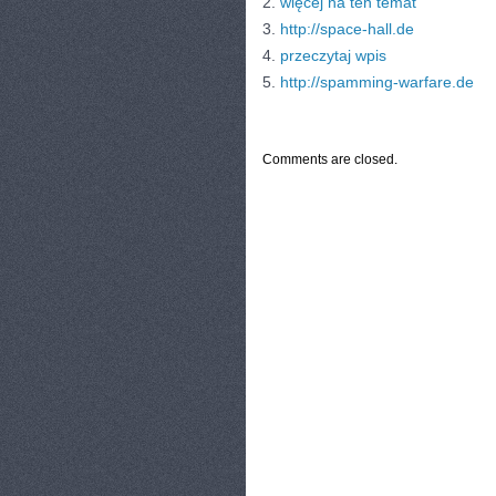
2.
więcej na ten temat
3.
http://space-hall.de
4.
przeczytaj wpis
5.
http://spamming-warfare.de
CATEGORIES:
TURYSTYKA, PODRÓŻE
Comments are closed.