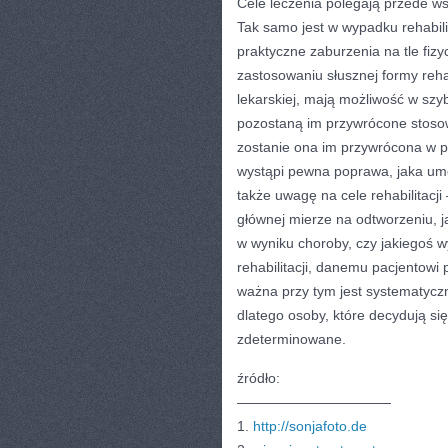
Cele leczenia polegają przede ws
Tak samo jest w wypadku rehabilit
praktyczne zaburzenia na tle fizy
zastosowaniu słusznej formy rehab
lekarskiej, mają możliwość w sz
pozostaną im przywrócone stosown
zostanie ona im przywrócona w p
wystąpi pewna poprawa, jaka umo
także uwagę na cele rehabilitacji
głównej mierze na odtworzeniu, ja
w wyniku choroby, czy jakiegoś wy
rehabilitacji, danemu pacjentowi
ważna przy tym jest systematycz
dlatego osoby, które decydują si
zdeterminowane.
źródło:
———————————
1.
http://sonjafoto.de