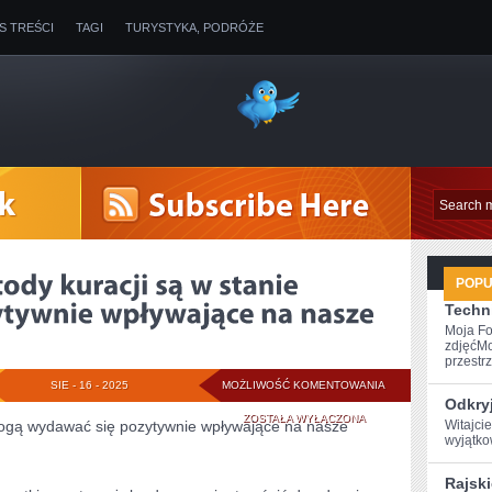
IS TREŚCI
TAGI
TURYSTYKA, PODRÓŻE
POP
Techni
Moja Fo
zdjęćMo
przestrz
NIE
SIE - 16 - 2025
MOŻLIWOŚĆ KOMENTOWANIA
Odkry
WSZYSTKIE
ZOSTAŁA WYŁĄCZONA
mogą wydawać się pozytywnie wpływające na nasze
Witajcie
wyjątko
METODY
Rajsk
KURACJI