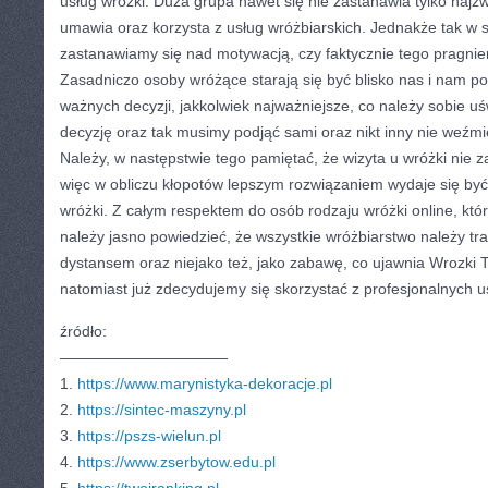
usług wróżki. Duża grupa nawet się nie zastanawia tylko najzw
umawia oraz korzysta z usług wróżbiarskich. Jednakże tak w 
zastanawiamy się nad motywacją, czy faktycznie tego pragnie
Zasadniczo osoby wróżące starają się być blisko nas i nam 
ważnych decyzji, jakkolwiek najważniejsze, co należy sobie uś
decyzję oraz tak musimy podjąć sami oraz nikt inny nie weźmi
Należy, w następstwie tego pamiętać, że wizyta u wróżki nie 
więc w obliczu kłopotów lepszym rozwiązaniem wydaje się być 
wróżki. Z całym respektem do osób rodzaju wróżki online, kt
należy jasno powiedzieć, że wszystkie wróżbiarstwo należy t
dystansem oraz niejako też, jako zabawę, co ujawnia Wrozki T
natomiast już zdecydujemy się skorzystać z profesjonalnych u
źródło:
———————————
1.
https://www.marynistyka-dekoracje.pl
2.
https://sintec-maszyny.pl
3.
https://pszs-wielun.pl
4.
https://www.zserbytow.edu.pl