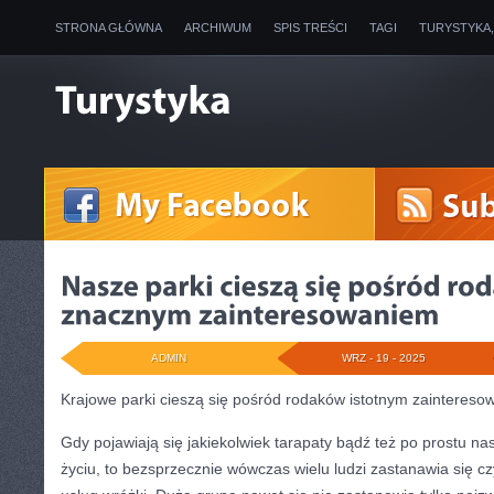
STRONA GŁÓWNA
ARCHIWUM
SPIS TREŚCI
TAGI
TURYSTYKA
ADMIN
WRZ - 19 - 2025
Krajowe parki cieszą się pośród rodaków istotnym zainteres
Gdy pojawiają się jakiekolwiek tarapaty bądź też po prostu 
życiu, to bezsprzecznie wówczas wielu ludzi zastanawia się cz