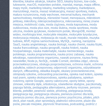
klientów
,
lokalne atrakcje
,
lokalne SEO
,
lokalny biznes
,
low-code
,
lutowanie
,
macOS
,
malarstwo polskie
,
mandat
,
manga
,
mapa offline
,
mapy myśli
,
marketing lokalny
,
marketing szeptany
,
marketplace
,
marszobiegi
,
marża
,
masaż relaksacyjny
,
masaż sportowy
,
matura
,
matura rozszerzona
,
maty węchowe
,
mecenat kultury
,
mechanik
samochodowy
,
medytacja
,
menedżer haseł
,
menopauza
,
mikrobiom
jelitowy
,
mikrofony
,
mikroprzedsiębiorca
,
mikroserwisy
,
mniej znane
miejsca
,
mobilność ciała
,
moda ciążowa
,
moda kapsułowa
,
moda
outdoorowa
,
moda plus size
,
moda ślubna
,
moda sportowa
,
moda
uliczna
,
modele językowe
,
modernizm polski
,
MongoDB
,
montaż
wideo
,
morfologia krwi
,
motocykle miejskie
,
motocykle turystyczne
,
motoryzacja miejska
,
motywacja do nauki
,
murale miejskie
,
muzyka
ludowa
,
MVP
,
myjnia samochodowa
,
MySQL
,
naming
,
narzędzia
SaaS
,
nauka angielskiego
,
nauka biologii
,
nauka chemii
,
nauka fizyki
,
nauka francuskiego
,
nauka geografii
,
nauka historii
,
nauka
hiszpańskiego
,
nauka matematyki
,
nauka niemieckiego
,
nauka
polskiego
,
nauka programowania
,
nauka przez zabawę
,
nauka
włoskiego
,
nawodnienie organizmu
,
nawyki poranne
,
nazwa firmy
,
newsletter
,
Node.js
,
NoSQL
,
notatki Cornell
,
obróbka zdjęć
,
obroża
przeciwkleszczowa
,
obsługa posprzedażowa
,
ochrona marki
,
ochrona
zabytków
,
oddech przeponowy
,
odporność organizmu
,
odzyskiwanie
danych
,
offboarding
,
okładka książki
,
okulary przeciwsłoneczne
,
olimpiady szkolne
,
onboarding pracownika
,
opieka nad kotem
,
opieka
nad psem
,
opieka okołoporodowa
,
opieka paliatywna
,
opiekun
rodzinny
,
opinie Google
,
opony całoroczne
,
opony letnie
,
opony
zimowe
,
orkiestry dęte
,
ortodoncja
,
oświetlenie studyjne
,
paczkomaty
,
papuga falista
,
pedagogika alternatywna
,
perfumy niszowe
,
persona
klienta
,
petsitter
,
pewność siebie
,
phishing
,
pielęgnacja brody
,
pielęgnacja łap
,
pielęgnacja obuwia
,
pierwsza pomoc dla kota
,
pierwsza pomoc dla psa
,
pierwsza pomoc psychiczna
,
pilates
,
pitch
deck
,
plan nauki
,
plan sprzedaży
,
płatności odroczone
,
plaże dla
psów
,
plecaki miejskie
,
płynność finansowa
,
podcasting
,
podróż z