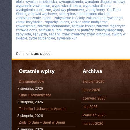
oleju
,
wymiana studencka
,
wynagrodzenia
,
wynajem długoterminowy
,
wypalenie zawodowe
,
wyprawka dla kota
,
wyprawka dla psa
,
wystąpienia publiczne
,
wystawy plenerowe
,
youngtimery
,
YouTube
Shorts
,
zabawki węchowe
,
zabezpieczenie balkonu dla kota
,
zabezpieczenie lakieru
,
zabytkowe kościoły
,
zakup auta używanego
,
zamki krzyżackie
,
zapachy unisex
,
zarządzanie małą firmą
,
zawieszenie
,
zdrowie hormonalne
,
zdrowie kobiet
,
zdrowie mężczyzn
,
zdrowie oczu
,
zdrowie słuchu
,
zdrowie w podróży
,
zdrowy kręgosłup
,
zęby kota
,
zęby psa
,
zegarki
,
znak towarowy
,
znaki drogowe
,
zwroty w
sklepie
,
życie studenckie
,
żywienie kur
Comments are closed.
Dla sportowców
sierpień 2026
7 sierpnia, 2026
lipiec 2026
Silne i Romantyczne
czerwiec 2026
6 sierpnia, 2026
maj 2026
Technika i Ustawienia Aparatu
kwiecień 2026
5 sierpnia, 2026
Zrób To Sam – Sport w Domu
marzec 2026
4 sierpnia, 2026