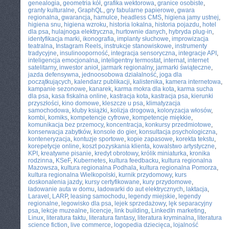
genealogia
,
geometria kół
,
grafika wektorowa
,
granice osobiste
,
granty kulturalne
,
GraphQL
,
gry fabularne papierowe
,
gwara
regionalna
,
gwarancja
,
hamulce
,
headless CMS
,
higiena jamy ustnej
,
higiena snu
,
higiena wzroku
,
historia lokalna
,
historia pojazdu
,
hotel
dla psa
,
hulajnoga elektryczna
,
hurtownie danych
,
hybryda plug-in
,
identyfikacja marki
,
ikonografia
,
implanty słuchowe
,
improwizacja
teatralna
,
Instagram Reels
,
instrukcje stanowiskowe
,
instrumenty
tradycyjne
,
insulinooporność
,
integracja sensoryczna
,
integracje API
,
inteligencja emocjonalna
,
inteligentny termostat
,
internat
,
internet
satelitarny
,
inwestor anioł
,
jarmark regionalny
,
jarmarki świąteczne
,
jazda defensywna
,
jednoosobowa działalność
,
joga dla
początkujących
,
kalendarz publikacji
,
kalistenika
,
kamera internetowa
,
kampanie sezonowe
,
kanarek
,
karma mokra dla kota
,
karma sucha
dla psa
,
kasa fiskalna online
,
kastracja kota
,
kastracja psa
,
kierunki
przyszłości
,
kino domowe
,
kleszcze u psa
,
klimatyzacja
samochodowa
,
kluby książki
,
kolizja drogowa
,
koloryzacja włosów
,
kombi
,
komiks
,
kompetencje cyfrowe
,
kompetencje miękkie
,
komunikacja bez przemocy
,
koncentracja
,
konkursy przedmiotowe
,
konserwacja zabytków
,
konsole do gier
,
konsultacja psychologiczna
,
konteneryzacja
,
kontuzje sportowe
,
kopie zapasowe
,
korekta tekstu
,
korepetycje online
,
koszt pozyskania klienta
,
kowalstwo artystyczne
,
KPI
,
kreatywne pisanie
,
kredyt obrotowy
,
królik miniaturka
,
kronika
rodzinna
,
KSeF
,
Kubernetes
,
kultura feedbacku
,
kultura regionalna
Mazowsza
,
kultura regionalna Podhala
,
kultura regionalna Pomorza
,
kultura regionalna Wielkopolski
,
kurnik przydomowy
,
kurs
doskonalenia jazdy
,
kursy certyfikowane
,
kury przydomowe
,
ładowanie auta w domu
,
ładowarki do aut elektrycznych
,
laktacja
,
Laravel
,
LARP
,
leasing samochodu
,
legendy miejskie
,
legendy
regionalne
,
legowisko dla psa
,
lejek sprzedażowy
,
lęk separacyjny
psa
,
lekcje muzealne
,
licencje
,
link building
,
LinkedIn marketing
,
Linux
,
literatura faktu
,
literatura fantasy
,
literatura kryminalna
,
literatura
science fiction
,
live commerce
,
logopedia dziecięca
,
lojalność