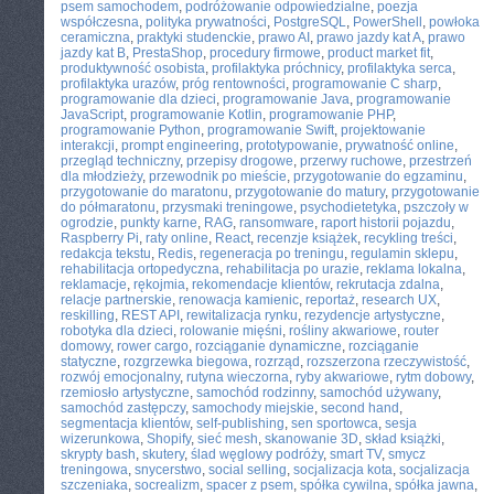
psem samochodem
,
podróżowanie odpowiedzialne
,
poezja
współczesna
,
polityka prywatności
,
PostgreSQL
,
PowerShell
,
powłoka
ceramiczna
,
praktyki studenckie
,
prawo AI
,
prawo jazdy kat A
,
prawo
jazdy kat B
,
PrestaShop
,
procedury firmowe
,
product market fit
,
produktywność osobista
,
profilaktyka próchnicy
,
profilaktyka serca
,
profilaktyka urazów
,
próg rentowności
,
programowanie C sharp
,
programowanie dla dzieci
,
programowanie Java
,
programowanie
JavaScript
,
programowanie Kotlin
,
programowanie PHP
,
programowanie Python
,
programowanie Swift
,
projektowanie
interakcji
,
prompt engineering
,
prototypowanie
,
prywatność online
,
przegląd techniczny
,
przepisy drogowe
,
przerwy ruchowe
,
przestrzeń
dla młodzieży
,
przewodnik po mieście
,
przygotowanie do egzaminu
,
przygotowanie do maratonu
,
przygotowanie do matury
,
przygotowanie
do półmaratonu
,
przysmaki treningowe
,
psychodietetyka
,
pszczoły w
ogrodzie
,
punkty karne
,
RAG
,
ransomware
,
raport historii pojazdu
,
Raspberry Pi
,
raty online
,
React
,
recenzje książek
,
recykling treści
,
redakcja tekstu
,
Redis
,
regeneracja po treningu
,
regulamin sklepu
,
rehabilitacja ortopedyczna
,
rehabilitacja po urazie
,
reklama lokalna
,
reklamacje
,
rękojmia
,
rekomendacje klientów
,
rekrutacja zdalna
,
relacje partnerskie
,
renowacja kamienic
,
reportaż
,
research UX
,
reskilling
,
REST API
,
rewitalizacja rynku
,
rezydencje artystyczne
,
robotyka dla dzieci
,
rolowanie mięśni
,
rośliny akwariowe
,
router
domowy
,
rower cargo
,
rozciąganie dynamiczne
,
rozciąganie
statyczne
,
rozgrzewka biegowa
,
rozrząd
,
rozszerzona rzeczywistość
,
rozwój emocjonalny
,
rutyna wieczorna
,
ryby akwariowe
,
rytm dobowy
,
rzemiosło artystyczne
,
samochód rodzinny
,
samochód używany
,
samochód zastępczy
,
samochody miejskie
,
second hand
,
segmentacja klientów
,
self-publishing
,
sen sportowca
,
sesja
wizerunkowa
,
Shopify
,
sieć mesh
,
skanowanie 3D
,
skład książki
,
skrypty bash
,
skutery
,
ślad węglowy podróży
,
smart TV
,
smycz
treningowa
,
snycerstwo
,
social selling
,
socjalizacja kota
,
socjalizacja
szczeniaka
,
socrealizm
,
spacer z psem
,
spółka cywilna
,
spółka jawna
,