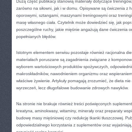
Dużą część publikacji stanowią materiały dotyczące trening
zarówno na siłowni, jak i w domu. Opisywane są ćwiczenia z h
oporowymi, sztangami, maszynami treningowymi oraz treningi
masę własnego ciała. Czytelnik może dowiedzieć się, jak po
poszczególne ruchy, jakie mięśnie angażują dane ćwiczenia or
popełnianych błędów.
Istotnym elementem serwisu pozostaje również racjonalna di
materiałach poruszane są zagadnienia związane z komponow
wyborem wartościowych produktów spożywczych, odpowiedni
makroskładników, nawodnieniem organizmu oraz wspieraniem
właściwe żywienie. Artykuły pomagają zrozumieć, że dieta ni
wyrzeczeń, lecz długofalowe budowanie zdrowych nawyków.
Na stronie nie brakuje również treści poświęconych suplement
kreatyna, aminokwasy, witaminy, minerały oraz preparaty wspi
budowę masy mięśniowej czy redukcję tkanki tłuszczowej. Pub
odpowiedzialnego korzystania z suplementów oraz wyjaśniają