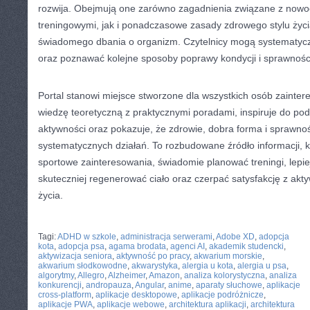
rozwija. Obejmują one zarówno zagadnienia związane z now
treningowymi, jak i ponadczasowe zasady zdrowego stylu życia
świadomego dbania o organizm. Czytelnicy mogą systematycz
oraz poznawać kolejne sposoby poprawy kondycji i sprawnośc
Portal stanowi miejsce stworzone dla wszystkich osób zainte
wiedzę teoretyczną z praktycznymi poradami, inspiruje do po
aktywności oraz pokazuje, że zdrowie, dobra forma i sprawno
systematycznych działań. To rozbudowane źródło informacji, 
sportowe zainteresowania, świadomie planować treningi, lepi
skuteczniej regenerować ciało oraz czerpać satysfakcję z akt
życia.
CATEGORIES:
TURYSTYKA, PODRÓŻE
Tagi:
ADHD w szkole
,
administracja serwerami
,
Adobe XD
,
adopcja
kota
,
adopcja psa
,
agama brodata
,
agenci AI
,
akademik studencki
,
aktywizacja seniora
,
aktywność po pracy
,
akwarium morskie
,
akwarium słodkowodne
,
akwarystyka
,
alergia u kota
,
alergia u psa
,
algorytmy
,
Allegro
,
Alzheimer
,
Amazon
,
analiza kolorystyczna
,
analiza
konkurencji
,
andropauza
,
Angular
,
anime
,
aparaty słuchowe
,
aplikacje
cross-platform
,
aplikacje desktopowe
,
aplikacje podróżnicze
,
aplikacje PWA
,
aplikacje webowe
,
architektura aplikacji
,
architektura