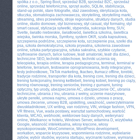
spółka z o.o.
,
Spring Boot
,
sprzedaż B2B
,
sprzedaż B2C
,
sprzedaż
online
,
sprzedaż telefoniczna
,
sprzęt audio
,
SQLite
,
stabilizacja
,
stand-up polski
,
stare fotografie
,
staż zawodowy
,
sterylizacja kota
,
stłuczka
,
stomatologia zachowawcza
,
storytelling
,
storytelling marki
,
streaming
,
stres przewlekły
,
stroje regionalne
,
struktury danych
,
studia
online
,
studio domowe
,
styl biznesowy
,
styl casual
,
styl formalny
,
styl
smart casual
,
stylizacja sylwetki
,
stypendia
,
sukcesja firmy
,
SUV
,
Svelte
,
światło niebieskie
,
światłowód
,
świetlica szkolna
,
świetlica
wiejska
,
świnka morska
,
Symfony
,
system OKR
,
szafa kapsułowa
,
szczepienia podróżne
,
szczepienie kota
,
szczepienie psa
,
szelki dla
psa
,
szkoła demokratyczna
,
szkoła prywatna
,
szkolenia zawodowe
online
,
sztuka partycypacyjna
,
sztuka sakralna
,
szybkie czytanie
,
szyfrowanie danych
,
tańce ludowe
,
teatr amatorski
,
teatr dla dzieci
,
techniczne SEO
,
techniki oddechowe
,
techniki uczenia się
,
teleopieka
,
terapia online
,
terapia pedagogiczna
,
terminal
,
terminal w
telefonie
,
terrarium
,
testowanie oprogramowania
,
testy integracyjne
,
testy jednostkowe
,
TikTok marketing
,
tkactwo
,
tłumacz offline
,
torebki
,
tradycje rodzinne
,
transporter dla kota
,
trening core
,
trening dla dzieci
,
trening funkcjonalny
,
trening kettlebell
,
trening kobiet
,
trening po ciąży
,
trening równowagi
,
trening seniorów
,
trening z gumami
,
tuning
optyczny
,
typ urody
,
ubezpieczenie AC
,
ubezpieczenie OC
,
ubrania
techniczne
,
ubrania z lnu
,
ubrania z wełny
,
uczenie maszynowe
,
ukryte perełki
,
umowa najmu
,
umowa o dzieło
,
umowa o pracę
,
umowa zlecenie
,
umowy B2B
,
upskilling
,
uważność
,
uwierzytelnianie
dwuskładnikowe
,
UX writing
,
van rodzinny
,
VIN
,
vintage fashion
,
VPN
,
VR fitness
,
Vue
,
wada postawy
,
warsztat samochodowy
,
wartość
klienta
,
WCAG
,
webhooki
,
wektorowe bazy danych
,
weterynarz
online
,
Wielkanoc w hotelu
,
Windows Server
,
witamina D
,
wizytówka
Google
,
własność intelektualna
,
włosy kręcone
,
włosy
wysokoporowate
,
WooCommerce
,
WordPress development
,
workation
,
wsparcie kryzysowe
,
wspomnienia rodzinne
,
wybielanie
zębów
,
wybór studiów
,
wycena startupu
,
wycinanki ludowe
,
wymiana