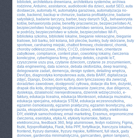
bibliotek
,
architektura drewniana
,
architektura systemów
,
archiwa
rodzinne
,
Arduino
,
assistance
,
audiobooki dla dzieci
,
audyt SEO
,
auta
dostawcze
,
automaty AI
,
automatyka garażowa
,
automatyzacja no-
code
,
backend
,
backup w chmurze
,
badania profilaktyczne
,
badanie
satysfakcji
,
badanie tarczycy
,
barber
,
bazy danych SQL
,
behawiorysta
kotów
,
behawiorysta psów
,
benefity pracownicze
,
bezpieczeństwo AI
,
bezpieczeństwo hulajnogi
,
bezpieczeństwo seniora
,
bezpieczeństwo
w podróży
,
bezpieczeństwo w szkole
,
bezpieczeństwo Wi-Fi
,
biblioteka szkolna
,
biblioteki lokalne
,
bieganie rekreacyjne
,
bieganie
trailowe
,
ból barku
,
ból kolana
,
ból pleców
,
bunkry
,
buty skórzane
,
buty
sportowe
,
carsharing miejski
,
chatbot firmowy
,
cholesterol
,
chomik
,
choroby odkleszczowe
,
chóry
,
CI CD
,
ciśnienie krwi
,
cmentarze
zabytkowe
,
compliance
,
content plan
,
coworking lokalny
,
ćwiczenia
korekcyjne
,
cyberhigiena firmy
,
cyfrowy detoks
,
czujniki IoT
,
czyszczenie uszu psa
,
czytanie dzieciom
,
czytanie ze zrozumieniem
,
data engineering
,
data science
,
debata oksfordzka
,
deep learning
,
delegowanie zadań
,
demencja
,
design system
,
detailing wnętrza
,
DevOps
,
diagnostyka komputerowa auta
,
dieta BARF
,
digitalizacja
zdjęć
,
Django
,
Docker
,
dom kultury
,
dom tymczasowy dla zwierząt
,
doradztwo zawodowe
,
dostępność cyfrowa
,
dotacje dla firm
,
dożynki
,
drapak dla kota
,
dropshipping
,
drukowanie żywiczne
,
due diligence
,
dysleksja
,
działalność nierejestrowana
,
dziennik wdzięczności
,
e-
faktury
,
edukacja licealna
,
edukacja Montessori
,
edukacja muzealna
,
edukacja specjalna
,
edukacja STEM
,
edukacja wczesnoszkolna
,
egzamin ósmoklasisty
,
egzamin praktyczny
,
egzamin teoretyczny
,
eko
jazda
,
ekopodróże
,
eksperymenty dla dzieci
,
elektrolity
,
elektronika
DIY
,
elektryk samochodowy
,
email marketing
,
Erasmus
,
ergonomiczne
ćwiczenia
,
eseistyka
,
etyka AI
,
etykiety kurierskie
,
faktura
elektroniczna
,
feedback 360
,
felgi aluminiowe
,
festyn rodzinny
,
Figma
,
fiszki
,
fizjoprofilaktyka
,
Flask
,
folia PPF
,
fortyfikacje
,
franczyza lokalna
,
frontend
,
fryzury damskie
,
fryzury męskie
,
fulfillment
,
full stack
,
gady
domowe
,
garderoba minimalistyczna
,
garncarstwo
,
gekon lamparci
,