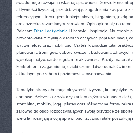
świadomego rozwijania własnej sprawności. Serwis koncentru
aktywności fizycznej, przedstawiając zagadnienia związane z s
rekreacyjnymi, treningiem funkcjonalnym, bieganiem, jazdą na
oraz szeroko rozumianym zdrowiem. Opis opiera się na temat
Polecam
Dieta i odżywianie
i Lifestyle i inspiracje. Na stronie
przygotowane z myślą o osobach chcących poprawić swoją kon
wytrzymałość oraz mobilność. Czytelnik znajdzie tutaj prakty
planowania treningów, doboru ćwiczeń, budowania zdrowych
wysokiej motywacji do regularnej aktywności. Każdy materiał 
konkretnemu zagadnieniu, dzięki czemu łatwo odnaleźć infor
aktualnym potrzebom i poziomowi zaawansowania.
Tematyka strony obejmuje aktywność fizyczną, kulturystykę, ćw
domowe, ćwiczenia z wykorzystaniem ciężaru własnego ciała, t
stretching, mobility, jogę, pilates oraz różnorodne formy rekrea
zarówno do osób rozpoczynających swoją przygodę ze sportem,
wielu lat rozwijają swoją sprawność fizyczną i stale poszukują 