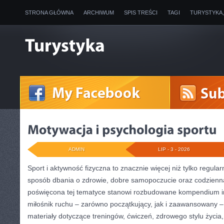
STRONA GŁÓWNA
ARCHIWUM
SPIS TREŚCI
TAGI
TURYSTYKA
ADMIN
LIP - 3 - 2026
Sport i aktywność fizyczna to znacznie więcej niż tylko regularn
sposób dbania o zdrowie, dobre samopoczucie oraz codzienną
poświęcona tej tematyce stanowi rozbudowane kompendium in
miłośnik ruchu – zarówno początkujący, jak i zaawansowany 
materiały dotyczące treningów, ćwiczeń, zdrowego stylu życia