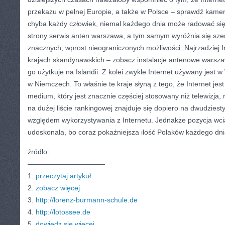
przekazu w pełnej Europie, a także w Polsce – sprawdź kamer
chyba każdy człowiek, niemal każdego dnia może radować się z
strony serwis anten warszawa, a tym samym wyróżnia się sze
znacznych, wprost nieograniczonych możliwości. Najrzadziej In
krajach skandynawskich – zobacz instalacje antenowe warsza
go użytkuje na Islandii. Z kolei zwykle Internet używany jest w W
w Niemczech. To właśnie te kraje słyną z tego, że Internet jes
medium, który jest znacznie częściej stosowany niż telewizja, 
na dużej liście rankingowej znajduje się dopiero na dwudziest
względem wykorzystywania z Internetu. Jednakże pozycja wci
udoskonala, bo coraz pokaźniejsza ilość Polaków każdego dnia
źródło:
———————————
1.
przeczytaj artykuł
2.
zobacz więcej
3.
http://lorenz-burmann-schule.de
4.
http://lotossee.de
5.
dowiedz się więcej