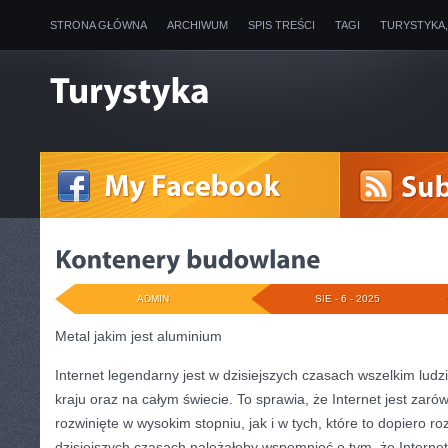
STRONA GŁÓWNA
ARCHIWUM
SPIS TREŚCI
TAGI
TURYSTYKA
ADMIN
SIE - 6 - 2025
Metal jakim jest aluminium
Internet legendarny jest w dzisiejszych czasach wszelkim lu
kraju oraz na całym świecie. To sprawia, że Internet jest zarów
rozwinięte w wysokim stopniu, jak i w tych, które to dopiero r
dzisiejszych czasach należałoby wspomnieć o tym, że Interne