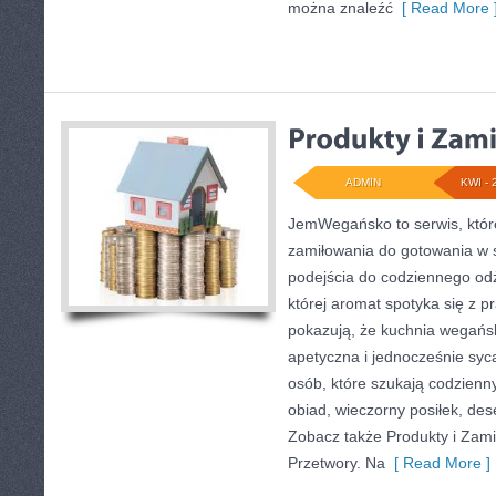
można znaleźć
[ Read More 
ADMIN
KWI - 
JemWegańsko to serwis, które
zamiłowania do gotowania w 
podejścia do codziennego odż
której aromat spotyka się z p
pokazują, że kuchnia wegań
apetyczna i jednocześnie sycąc
osób, które szukają codzienn
obiad, wieczorny posiłek, de
Zobacz także Produkty i Zami
Przetwory. Na
[ Read More ]