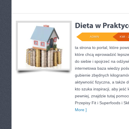
ADMIN
KWI - 
ta strona to portal, które pow
które chcą wprowadzić lepsz
do siebie i spojrzeć na odżyw
internetowa baza wiedzy poś
gubienie zbędnych kilogramó
aktywność fizyczna, a także 
kto szuka inspiracji, aby jeść l
pewniej, znajdzie tutaj pom
Przepisy Fit i Superfoods i S
More ]