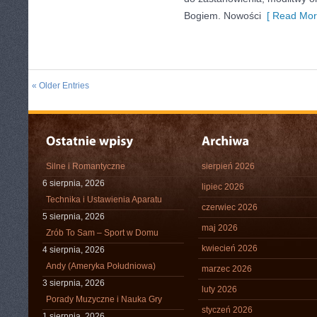
Bogiem. Nowości
[ Read Mor
« Older Entries
Silne i Romantyczne
sierpień 2026
6 sierpnia, 2026
lipiec 2026
Technika i Ustawienia Aparatu
czerwiec 2026
5 sierpnia, 2026
maj 2026
Zrób To Sam – Sport w Domu
kwiecień 2026
4 sierpnia, 2026
Andy (Ameryka Południowa)
marzec 2026
3 sierpnia, 2026
luty 2026
Porady Muzyczne i Nauka Gry
styczeń 2026
1 sierpnia, 2026