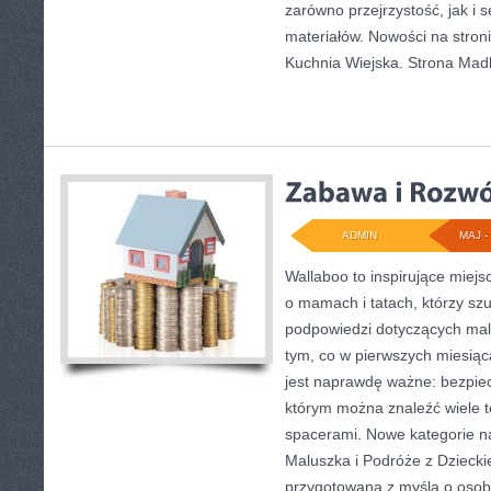
zarówno przejrzystość, jak i
materiałów. Nowości na stron
Kuchnia Wiejska. Strona Ma
ADMIN
MAJ - 
Wallaboo to inspirujące miejs
o mamach i tatach, którzy sz
podpowiedzi dotyczących mal
tym, co w pierwszych miesiąca
jest naprawdę ważne: bezpiec
którym można znaleźć wiele 
spacerami. Nowe kategorie na
Maluszka i Podróże z Dziecki
przygotowana z myślą o osob