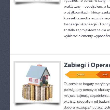
i gabinet. To portal, w którym 
praktycznym podejściem, a ka
o użytkownikach, którzy szuka
krzeseł i szeroko rozumianeg
Inspiracje i Aranżacje i Tren
została zaprojektowana dla o
wybierać elementy wyposaże
ADMIN
KWI - 
Ta serwis to bogaty merytory
poświęcony tematyce okulisty
miejsce zajmują zagadnienia 
okulisty, specjalisty od bada
doboru rozwiązań optycznych.