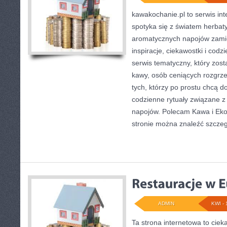
kawakochanie.pl to serwis int
spotyka się z światem herbat
aromatycznych napojów zamie
inspiracje, ciekawostki i cod
serwis tematyczny, który zost
kawy, osób ceniących rozgrze
tych, którzy po prostu chcą d
codzienne rytuały związane z
napojów. Polecam Kawa i Eko
stronie można znaleźć szcze
ADMIN
KWI - 
Ta strona internetowa to cie