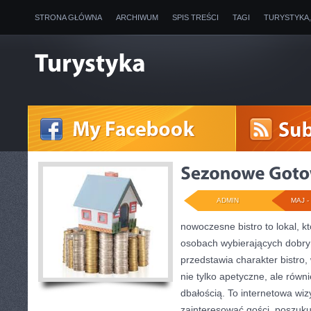
STRONA GŁÓWNA
ARCHIWUM
SPIS TREŚCI
TAGI
TURYSTYKA
ADMIN
MAJ - 
nowoczesne bistro to lokal, k
osobach wybierających dobry
przedstawia charakter bistro,
nie tylko apetyczne, ale rów
dbałością. To internetowa wi
zainteresować gości, poszuku