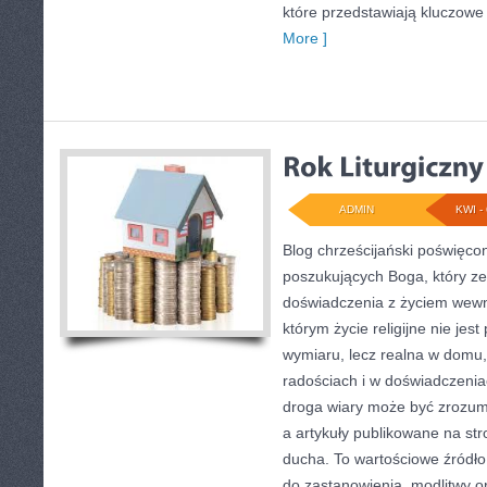
które przedstawiają kluczowe
More ]
ADMIN
KWI - 
Blog chrześcijański poświęco
poszukujących Boga, który z
doświadczenia z życiem wewn
którym życie religijne nie je
wymiaru, lecz realna w domu
radościach i w doświadczenia
droga wiary może być zrozumi
a artykuły publikowane na st
ducha. To wartościowe źródło i
do zastanowienia, modlitwy or