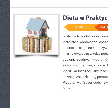
ADMIN
KWI - 
ta strona to portal, które pow
które chcą wprowadzić lepsz
do siebie i spojrzeć na odżyw
internetowa baza wiedzy poś
gubienie zbędnych kilogramó
aktywność fizyczna, a także 
kto szuka inspiracji, aby jeść l
pewniej, znajdzie tutaj pom
Przepisy Fit i Superfoods i S
More ]