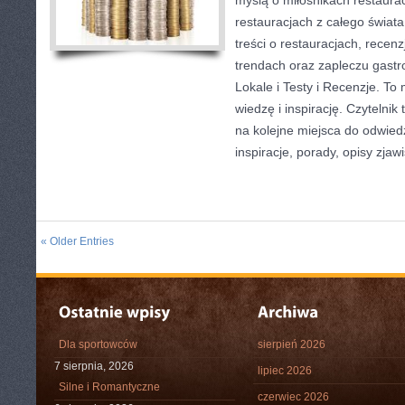
myślą o miłośnikach restauracj
restauracjach z całego świat
treści o restauracjach, recen
trendach oraz zapleczu gastr
Lokale i Testy i Recenzje. To 
wiedzę i inspirację. Czytelnik 
na kolejne miejsca do odwied
inspiracje, porady, opisy zjawi
« Older Entries
Dla sportowców
sierpień 2026
7 sierpnia, 2026
lipiec 2026
Silne i Romantyczne
czerwiec 2026