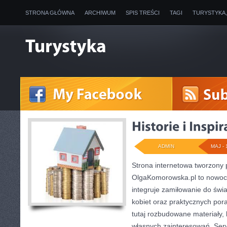
STRONA GŁÓWNA
ARCHIWUM
SPIS TREŚCI
TAGI
TURYSTYKA
ADMIN
MAJ - 
Strona internetowa tworzony
OlgaKomorowska.pl to nowocz
integruje zamiłowanie do świa
kobiet oraz praktycznych por
tutaj rozbudowane materiały,
własnych zainteresowań. Serw